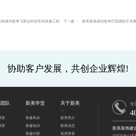
装饰成功签单飞荣达科技车间装修工程
下一篇：
新美装饰成功签单巴英国际艺术
协助客户发展，共创企业辉煌!
英团队
新美学堂
关于新美
全
4
精英
装修风水
新美简介
精英
装修知识
新美动态
新美装饰建
装修问答
资质荣誉
深圳市南山区