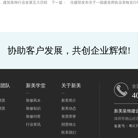
年，建筑装饰行业发展五大历程
下一篇：
住建部发布关于一级建造师执业资格实行
协助客户发展，共创企业辉煌!
英团队
新美学堂
关于新美
全
4
精英
装修风水
新美简介
精英
装修知识
新美动态
新美装饰建
装修问答
资质荣誉
深圳市南山区
行业资讯
招贤纳士
备案号：粤ICP备
联系我们