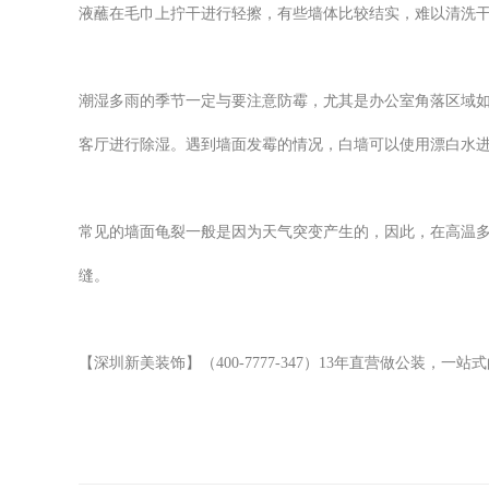
液蘸在毛巾上拧干进行轻擦，有些墙体比较结实，难以清洗
潮湿多雨的季节一定与要注意防霉，尤其是办公室角落区域
客厅进行除湿。遇到墙面发霉的情况，白墙可以使用漂白水
常见的墙面龟裂一般是因为天气突变产生的，因此，在高温
缝。
【深圳新美装饰】（
400-7777-347
）
13
年直营做公装，一站式