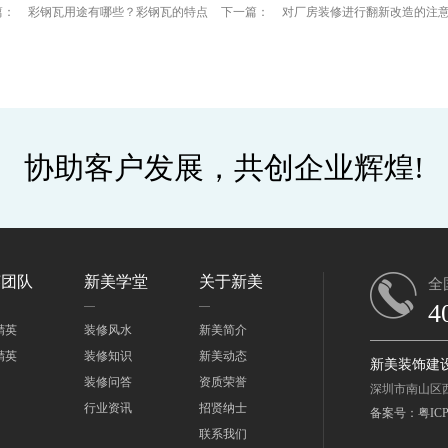
篇：
彩钢瓦用途有哪些？彩钢瓦的特点
下一篇：
对厂房装修进行翻新改造的注
协助客户发展，共创企业辉煌!
英团队
新美学堂
关于新美
全
4
精英
装修风水
新美简介
精英
装修知识
新美动态
新美装饰建
装修问答
资质荣誉
深圳市南山区
行业资讯
招贤纳士
备案号：粤ICP备
联系我们