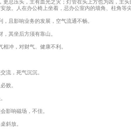
，更忌压头，主有血光之灾；灯管在头上方也为凶，主头
方安放。人在办公椅上坐着，忌办公室内的墙角、柱角等
利，且影响业务的发展，空气流通不畅。
财，其坐后方须有靠山。
气相冲，对财气、健康不利。
法交流，死气沉沉。
久必败。
损。
较会影响磁场，不佳。
公桌斜放。