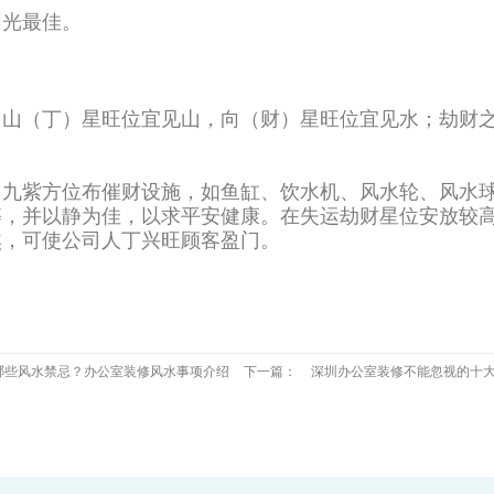
阳光最佳。
：山（丁）星旺位宜见山，向（财）星旺位宜见水；劫财
、九紫方位布催财设施，如鱼缸、饮水机、风水轮、风水
等，并以静为佳，以求平安健康。在失运劫财星位安放较
煞，可使公司人丁兴旺顾客盈门。
哪些风水禁忌？办公室装修风水事项介绍
下一篇：
深圳办公室装修不能忽视的十