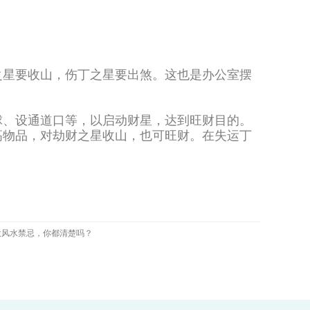
之星要收山，伤丁之星要出煞。这也是办公室摆
球、设通道口等，以启动财星，达到旺财目的。
高物品，对劫财之星收山，也可旺财。在失运丁
大风水禁忌，你都清楚吗？