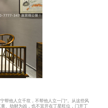
“宁帮他人立千坟，不帮他人立一门”。从这些风
五黄、劫财为凶，也不宜开在丁星旺位，门开丁