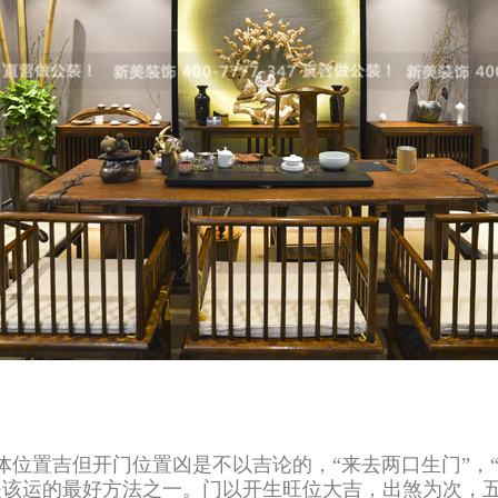
体位置吉但开门位置凶是不以吉论的，“来去两口生门”，
是该运的最好方法之一。门以开生旺位大吉，出煞为次，