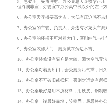
5、忌梁压、夹角冲射。办公桌忌天花横梁正压
但终属非宜；灯管宜在办公桌中线以外的左上
6、办公室天花板要高为吉，太低有压迫感不吉
7、办公室的主管、负责人，旁边有水龙头主漏
8．办公室的楼梯不可对着大门，否则纳气与排
9、办公室装修大门，厕所就在旁边不吉。
10、办公室装修没有窗户是大凶。因为空气无
11、办公桌对着厕所门，会受厕所污气熏，日
12、办公桌不可破旧或损坏，否则对运途有所
13、办公桌最好是用木质材料，用铁皮、钢制
14、办公桌一端最好靠墙，较稳固，最忌将办