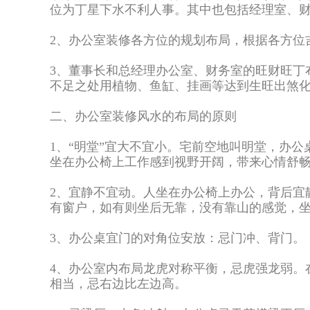
位为丁星下水不利人事。其中也包括经理室、
2、办公室装修各方位的规划布局，根据各方位
3、董事长和总经理办公室、财务室的旺财旺丁
不足之处用植物、鱼缸、挂画等达到生旺出煞
二、办公室装修风水的布局的原则
1、“明堂”宜大不宜小。宅前空地叫明堂，办
坐在办公椅上工作感到视野开阔，带来心情舒
2、宜静不宜动。人坐在办公椅上办公，背后宜
有窗户，如有则坐后无靠，没有靠山的感觉，
3、办公桌宜门的对角位安放：忌门冲、背门。
4、办公室内布局龙虎对称平衡，忌虎强龙弱。
相当，忌右边比左边高。