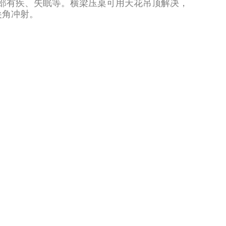
部有疾、失眠等。横梁压桌可用天花吊顶解决，
尖角冲射。