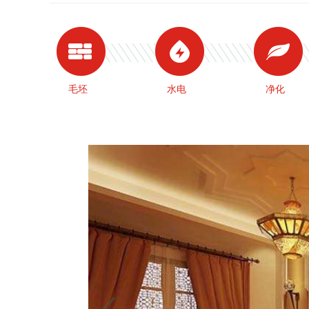
毛坯
水电
净化