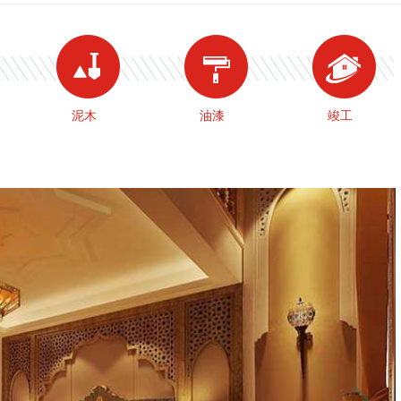
泥木
油漆
竣工