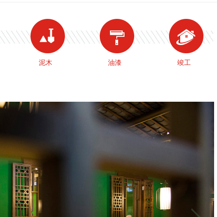
泥木
油漆
竣工