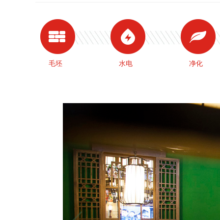
毛坯
水电
净化